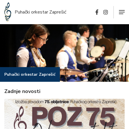
Puhački orkestar Zaprešić
Puhački orkestar Zaprešić
Zadnje novosti