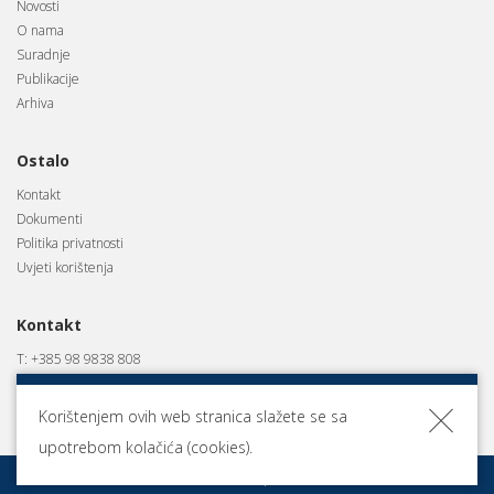
Novosti
O nama
Suradnje
Publikacije
Arhiva
Ostalo
Kontakt
Dokumenti
Politika privatnosti
Uvjeti korištenja
Kontakt
T: +385 98 9838 808
E: pozapresic@gmail.com
A: Trg žrtava fašizma 1, 10 290 Zaprešić
Korištenjem ovih web stranica slažete se sa
upotrebom kolačića (cookies).
Puhački orkestar Zaprešić © 2026