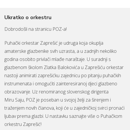
Ukratko o orkestru
Dobrodošli na stranicu POZ-a!
Puhački orkestar Zaprešić je udruga koja okuplja
amaterske glazbenike svih uzrasta, a u zadnjih nekoliko
godina osobito privlači mlađe naraštaje. U suradnji s
glazbenom školom Zlatka Balokovića u Zaprešiću orkestar
nastoji animirati zaprešićku zajednicu po pitanju puhačkih
instrumenata i omogućiti zainteresiranoj djeci glazbeno
obrazovanje. Uz renomiranog slovenskog dirigenta
Miru Saju, POZ je poseban u svojoj želji za širenjem i
traženjem novih članova, koji će u zajedničkoj svirci pronaći
ljubav prema glazbi. U nastavku saznajte više o Puhačkom
orkestru Zaprešić!